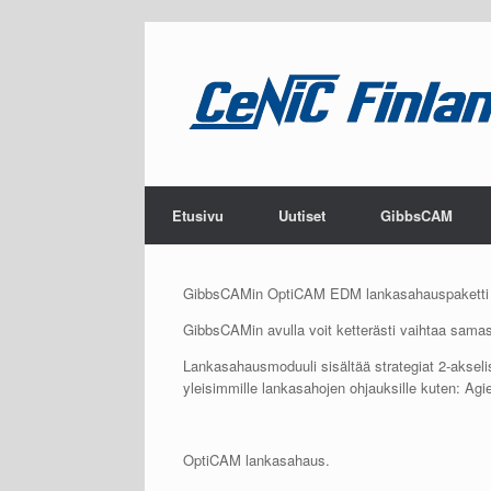
Etusivu
Lankasahaus (Wire EDM)
Uutiset
GibbsCAM
GibbsCAMin OptiCAM EDM lankasahauspaketti on 
GibbsCAMin avulla voit ketterästi vaihtaa samass
Lankasahausmoduuli sisältää strategiat 2-akselis
yleisimmille lankasahojen ohjauksille kuten: Agi
OptiCAM lankasahaus.