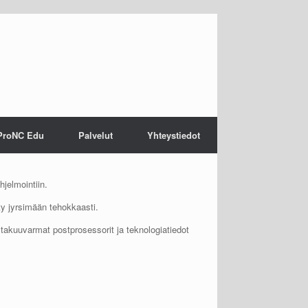
ProNC Edu
Palvelut
Yhteystiedot
jelmointiin.
ty jyrsimään tehokkaasti.
 takuuvarmat postprosessorit ja teknologiatiedot