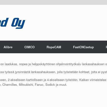
 OptiCAM
Alibre
CIMCO
RopeCAM
FastCNCsetup
laadukas, nopea ja helppokäyttöinen ohjelmointityökalu lankasahauksen oh
a työssä jyrsinnästä lankasahaukseen, jolla työstetään kohteet, joita ei pys
een, 2-akseliseen kartiolliseen ja 4-akseliseen työstöön. Kaiken viimeistelee
e, Charmilles, Mitsubishi, Fanuc, Sodick ja muut.