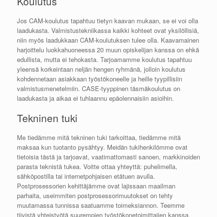
Koulutus
Jos CAM-koulutus tapahtuu tietyn kaavan mukaan, se ei voi olla
laadukasta. Valmistustekniikassa kaikki kohteet ovat yksilöllisiä,
niin myös laadukkaan CAM-koulutuksen tulee olla. Kaavamainen
harjoittelu luokkahuoneessa 20 muun opiskelijan kanssa on ehkä
edullista, mutta ei tehokasta. Tarjoamamme koulutus tapahtuu
yleensä korkeintaan neljän hengen ryhmänä, jolloin koulutus
kohdennetaan asiakkaan työstökoneelle ja heille tyypillisiin
valmistusmenetelmiin. CASE-tyyppinen täsmäkoulutus on
laadukasta ja aikaa ei tuhlaannu epäolennaisiin asioihin.
Tekninen tuki
Me tiedämme mitä tekninen tuki tarkoittaa, tiedämme mitä
maksaa kun tuotanto pysähtyy. Meidän tukihenkilömme ovat
tietoisia tästä ja tarjoavat, vaatimattomasti sanoen, markkinoiden
parasta teknistä tukea. Voitte ottaa yhteyttä: puhelimella,
sähköpostilla tai internetpohjaisen etätuen avulla.
Postprosessorien kehittäjämme ovat lajissaan maailman
parhaita, useimmiten postprosessorimuutokset on tehty
muutamassa tunnissa saatuamme toimeksiannon. Teemme
tiivistä yhteistyötä suurempien työstökonetoimittajien kanssa,