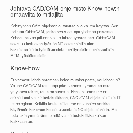
Johtava CAD/CAM-ohjelmisto Know-how:n
omaavilta toimittajilta
Kehittyneen CAM-ohjelman ei tarvitse olla vaikea käyttää. Sen
todistaa GibbsCAM, jonka perusteet opit yhdessä päivässä.
Kahden päivän jälkeen voit jo lähteä työstämään. GibbsCAM
soveltuu lastuavan työstön NC-ohjelmointiin aina
kaksiakselisista työstökoneista kehittyneisiin moniakselisiin
MTM-työstökoneisiin.
Know-how
Et varmasti lähde ostamaan kalaa rautakaupasta, vai lähdetkö?
Valitse CAD/CAM-toimittaja joka, varmasti ymmärtää mitä
yrityksesi tekee, tämä on viisasta. Henkilökuntamme on
erikoistunut valmistustekniikkaan, CNC-/CAM-ohjelmointiin ja IT-
teknologiaan. Kaikilla kouluttajillamme on vuosien vankka
käytännön kokemus koneistuksesta ja NC-ohjelmoinnista. Me
todellakin ymmärrämme mitä valmistustekniikka kaiken
kaikkiaan on.