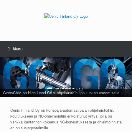
Menu
GibbsCAM on High Level CAM-ohjelmisto huippuluokan osaamisella
Cenic Finland Oy on konepaja-automaatioalan ohjelmistoihin,
koulutukseen ja NC-ohjelmointiin erikoistunut yritys, jolla on
vankka käytännön kokemus NC-koneistuksesta ja ohjelmoinnista
eri ohjausjärjestelmillä.